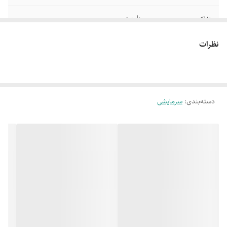
بدنه
پلیمری
واسط تبخیر
سلولزی
نظرات
ظرفیت
3500
نوع موتور
الکتروموتور 150 W
دسته‌بندی
:
سرمایشی
رده انرژی
A