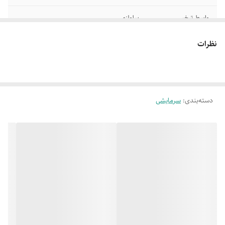
واسط تبخیر
سلولزی
ظرفیت
4000
نظرات
نوع موتور
الکتروموتور BLDC
رده انرژی
A
دسته‌بندی
:
سرمایشی