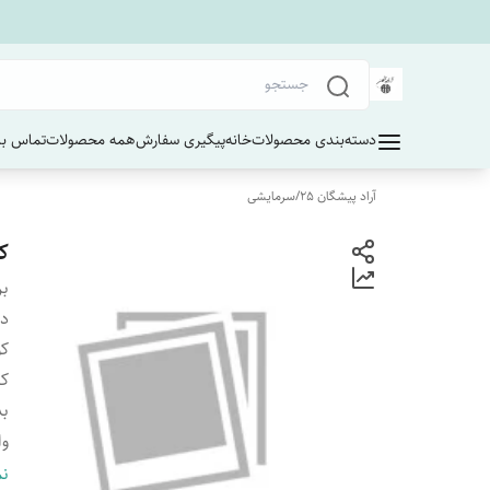
دسته‌بندی محصولات
خانه
پیگیری سفارش
همه محصولات
تماس با 
آراد پیشگان 25
/
سرمایشی
کول
بر
دس
کو
ک
بد
وا
ظ
نم