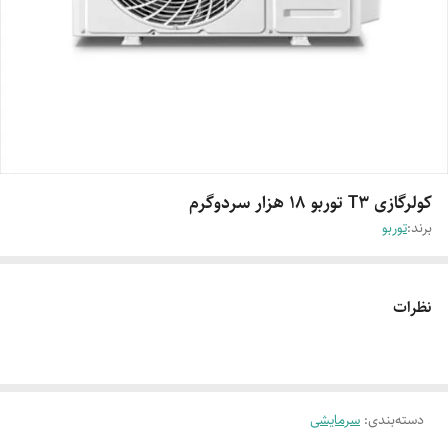
کولرگازی T3 توربو 18 هزار سردوگرم
برند:
توربو
نظرات
دسته‌بندی
:
سرمایشی