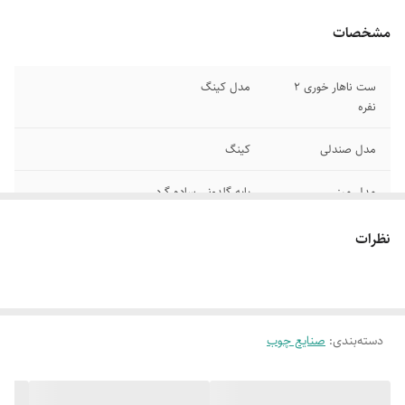
مشخصات
ست ناهار خوری 2
مدل کینگ
نفره
مدل صندلی
کینگ
مدل میز
پایه گلدونی ساده گرد
جنس چوب
راش
نظرات
ابعاد میز
قطر 80 سانتیمتر
قابل سفارش در
رنگبندی چوب وپارچه
دسته‌بندی
:
صنایع چوب
قابل سفارش از
2 تا 8 نفره