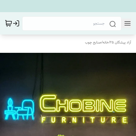
آراد پیشگان 25
/
خانه
/
صنایع چوب