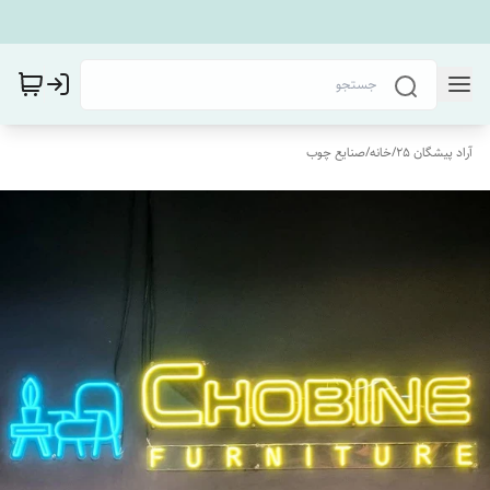
آراد پیشگان 25
/
خانه
/
صنایع چوب