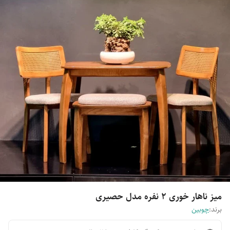
میز ناهار خوری 2 نفره مدل حصیری
برند:
چوبین