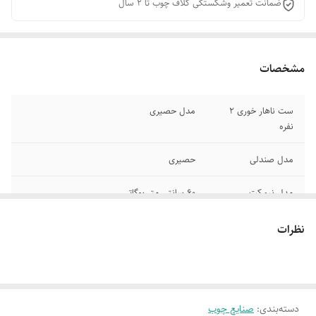
ضمانت تعمیر وشکستگی کلاف چوب تا 2 سال
مشخصات
ست ناهار خوری 2
مدل حصیری
نفره
مدل صندلی
حصیری
مدل نیمکت
60 سانتی متر بوگاتی
مدل میز
بوگاتی
نظرات
ابعاد میز
70*90 سانتی متر
قابل سفارش در
رنگبندی پارچه وچوب
دسته‌بندی
:
صنایع چوب