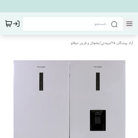
آراد پیشگان 25
/
برودتی
/
یخچال و فریزر دوقلو