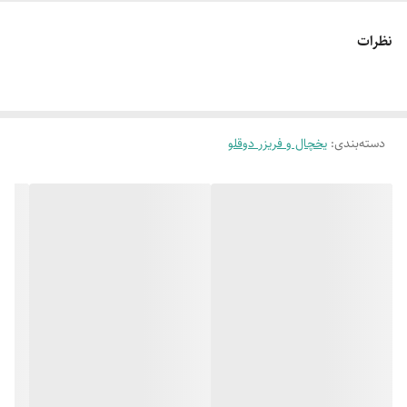
ویژه گی ها رنگبندی
مختلف سفید واستیل و جادار
مجهز به فیلتر آب
نظرات
مجهر به LED داخلی
مجهز به آبسردکن اتوماتیک
دارای محفظه های نگهداری میوه و سبزیجات همراه با کنترل رطوبت
دسته‌بندی
:
یخچال و فریزر دوقلو