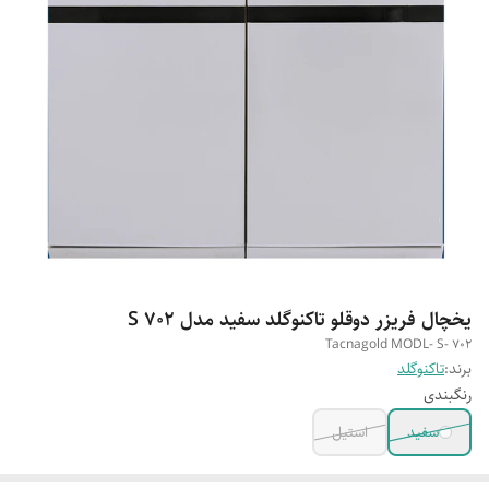
یخچال فریزر دوقلو تاکنوگلد سفید مدل S 702
Tacnagold MODL- S- 702
برند:
تاکنوگلد
رنگبندی
سفید
استیل