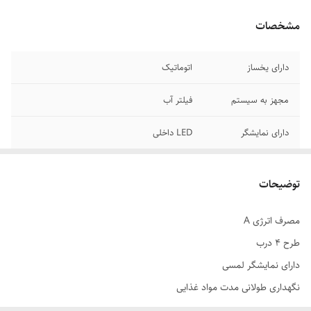
مشخصات
دارای یخساز
اتوماتیک
مجهز به سیستم
فیلتر آب
دارای نمایشگر
LED داخلی
مصرف انرژی
رده A اقتصادی
توضیحات
ظرفیت کلی
یخچال ۴۴ فوت
مصرف اترژی A
یخچال طرح
چهاردرب دستگیره مخفی
طرح 4 درب
نمایشگر لمسی
سیستم عیب یاب خودکار
دارای نمایشگر لمسی
نگهداری طولانی مدت مواد غذایی
قابلیت وامکانات
محفظه های کنترل رطوبت
مجهز به سیستم عیب یابی