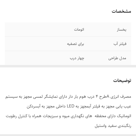
مشخصات
یخساز
اتومات
فیلتر آب
برای تصفیه
مدل طراحی
چهار درب
دارای دستگیره
مخفی افقی
توضیحات
ظرفیت کلی
یخچال ۳۰ فوت
مصرف انرژی Aطرح 4 درب هوم بار دار دارای نمایشگر لمسی مجهز به سیستم
محفظه نگهدارنده
میوه و سبزیجات
عیب یابی مجهز به فیلتر آبمجهز به LED داخلی مجهز به آبسردکن
مصر ف انرژی A
کم مصرف واقتصادی
اتوماتیک دارای محفظه های نگهداری میوه و سبزیجات همراه با کنترل رطوبت
رنگبندی سفید واستیل
قابلیت کنترل
رطوبت برای حفظ تازگی