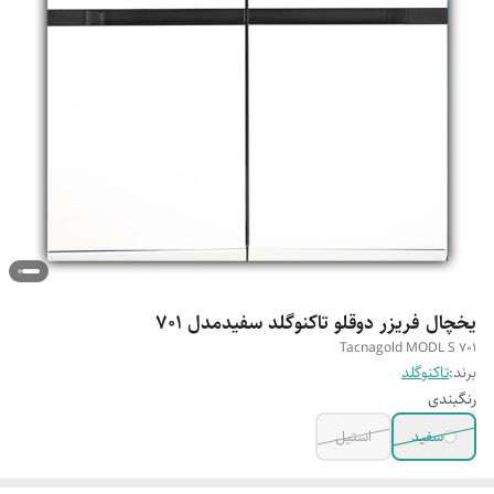
یخچال فریزر دوقلو تاکنوگلد سفیدمدل 701
Tacnagold MODL S 701
برند:
تاکنوگلد
رنگبندی
سفید
استیل