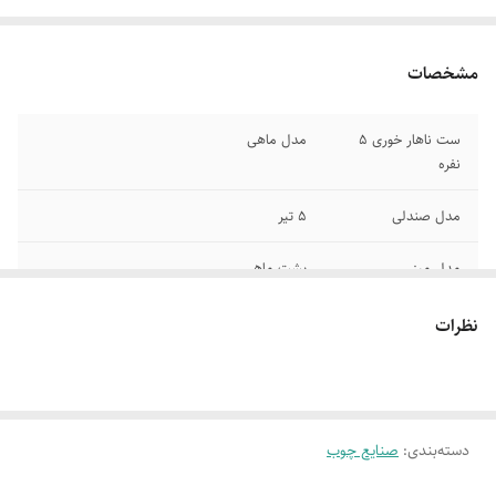
مشخصات
ست ناهار خوری 5
مدل ماهی
نفره
مدل صندلی
5 تیر
مدل میز
پشت ماهی
ابعاد میز
70*110سانتی متر
نظرات
قابل سفارش در
رنگبندی چوب وپارچه
قابل سفارش از
2تا 8 نفره
دسته‌بندی
:
صنایع چوب
جنس چوب میز
روسی صفحه روکش بلوط