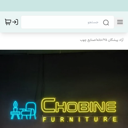
آراد پیشگان 25
/
خانه
/
صنایع چوب