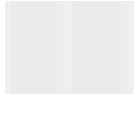
جنس چوب صندلی
توسکای روسی
ها