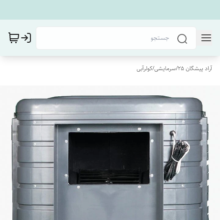
آراد پیشگان 25
/
سرمایشی
/
کولرآبی