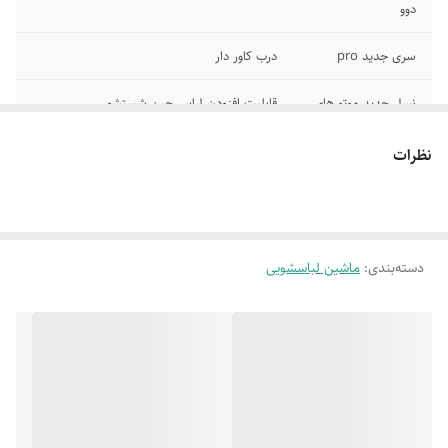
دوو
سری جدید pro
درب کاور دار
نسل جدید موتورهای
قابلیت افزودن لباس حین شستشو
دایرکت درایو هوشمند
نظرات
سنسور هوشمند
بدنه طرح اکو
کاهش لرزش
صفحه نمایش
LED با عملکرد لمسی
دسته‌بندی
:
ماشین لباسشویی
طراحی بسیار زیبا و
محفظه شستشوی زمردی
عملکرد عالی
هیتر نسل جدید
نیکل دیفیوژن
برنامه ویژه
شستشوی لباس کودک