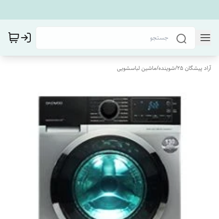
آراد پیشگان 25
/
شوینده
/
ماشین لباسشویی