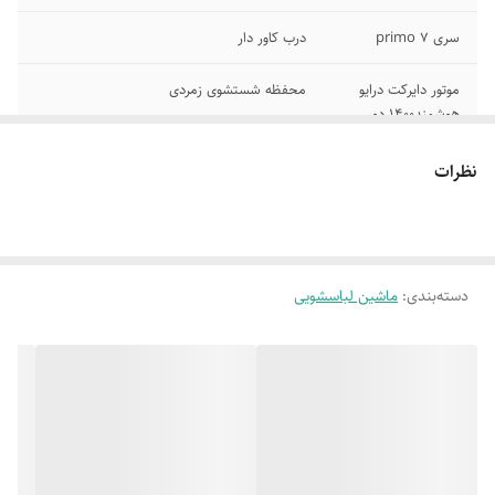
سری primo 7
درب کاور دار
موتور دایرکت درایو
محفظه شستشوی زمردی
هوشمند1400 دور
برنامه شستشوی
هفت حرکت جادویی شستشو
نظرات
optimal
سیستم هوشمند
صفح نمایش LED مشکی با عملکرد لمسی
کاهش لرزش و صدا
دسته‌بندی
:
ماشین لباسشویی
تکنولوژی حبابساز
فناوری نانو سیلور
هیتر نسل جدید
نیکل دیفیوژن
فناوری شستشوی
آبکشی بهداشتی با آب گرم
پاششی