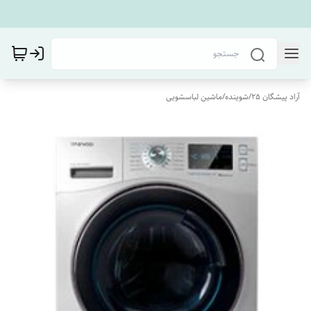
آراد پیشگان 25
/
شوینده
/
ماشین لباسشویی