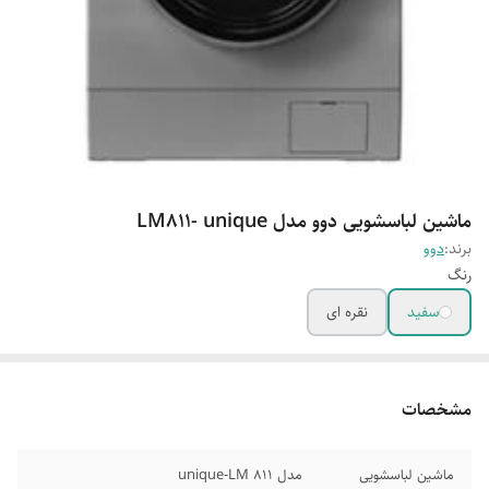
ماشین لباسشویی دوو مدل LM811- unique
برند:
دوو
رنگ
سفید
نقره ای
مشخصات
ماشین لباسشویی
مدل unique-LM 811