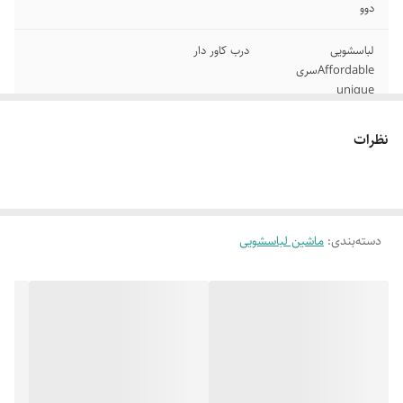
دوو
لباسشویی
درب کاور دار
Affordableسری
unique
موتور یونیور سال
1200 دور
نظرات
بهبود یافته
درام الماسه طرح
دارای فناوریLESS NOISE جهت کاهش صدا
جدید
دسته‌بندی
:
ماشین لباسشویی
فناوری نانو سیلور
طراحی متناسب با فضای آشپزخانه مدرن
جاپودری دوحالته /
فناوری شستشوی با تاخیر
پودر ومایع
دارای 15 برنامه
مصرف انرژی A+++
شستشو