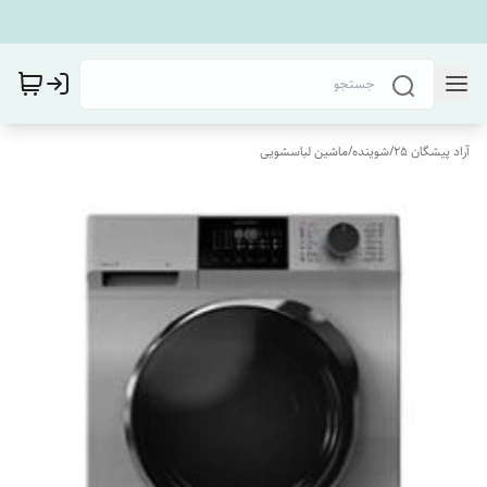
آراد پیشگان 25
/
شوینده
/
ماشین لباسشویی