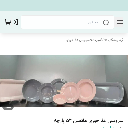
آراد پیشگان 25
/
آشپزخانه
/
سرویس غذاخوری
سرویس غذاخوری ملامین 54 پارچه
برند:
رویال یزد