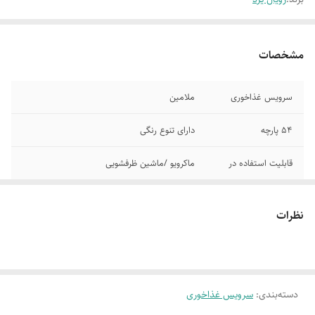
مشخصات
سرویس غذاخوری
ملامین
54 پارچه
دارای تنوع رنگی
قابلیت استفاده در
ماکرویو /ماشین ظرفشویی
6 برنج خوری
6 خورشت خوری
نظرات
6 میوه خوری
6 سوپ خوری
6 کاسه آبگوشت
6 کاسه آبگوشت کوچک
بزرگ
دسته‌بندی
:
سرویس غذاخوری
6 پیاله بزرگ
6 پیاله کوچک