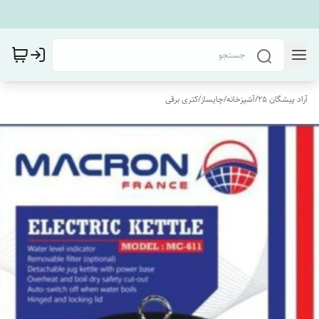
آراد پیشگان 25
/
آشپزخانه
/
چایساز
/
کتری برقی