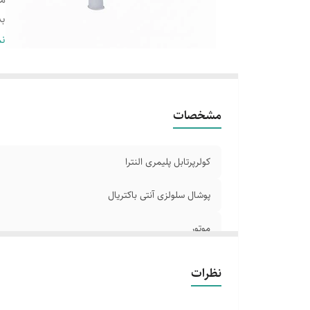
بد
دا
نم
س
ج
مشخصات
کولرپرتابل پلیمری النترا
پوشال سلولزی آنتی باکتریال
موتور
بدنه
نظرات
دارای