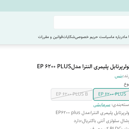
ما
درباره ما
سیاست حریم خصوصی
شکایات
قوانین و مقررات
لرپرتابل پلیمری النترا مدلEP 6200 PLUS
ند:
بنس
وع
EP 6200 PLUS B
EP 6200 PLUS
ته‌بندی
:
سرمایشی
لرپرتابل پلیمری النترا
:
مدل EP6200 plus
شال سلولزی آنتی باکتریال
:
دارد
تور
:
BLDC کم مصرف