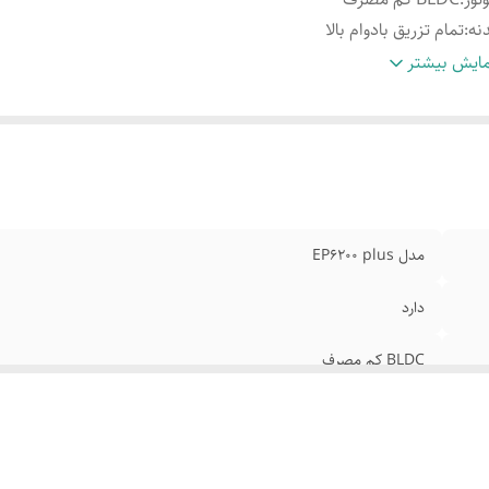
نه
:
تمام تزریق بادوام بالا
رای
:
ریموت کنترل
ایش بیشتر
رمایش سریع
:
دارد
نس بدنه
:
PVC
مدل EP6200 plus
دارد
BLDC کم مصرف
تمام تزریق بادوام بالا
ریموت کنترل