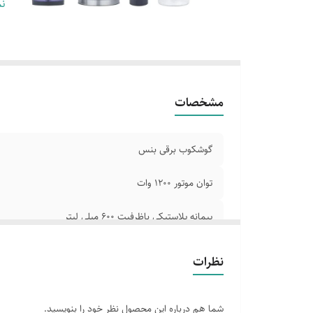
عم
نم
طر
کا
مج
ا
مشخصات
گوشکوب برقی بنس
توان موتور 1200 وات
پیمانه پلاستیکی باظرفیت 600 میلی لیتر
جنس بدنه از استیل ضدزنگ
نظرات
عملکرد چندکاره :همزن بالونی /خردکن /میکسر دستی
شما هم درباره این محصول نظر خود را بنویسید.