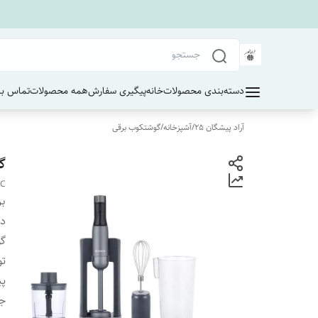
دسته‌بندی محصولات
خانه
پیگیری سفارش
همه محصولات
تماس با 
آراد پیشگان 25
/
آشپزخانه
/
گوشتکوب برقی
گو
 C
بر
دس
گ
توا
پی
جن