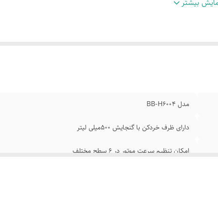
لکرد چندکاره :همزن بالونی /خردکن /میکسر دستی
:
جداسازی آسان قطعا
ایش بیشتر
احی ارگونومیک برای افزایش راحتی در
مناسب برای انواع مواد غذایی /
رکرد
:
ودسرها
هز به استند نگهدارنده
دسته ارگونومیک پایداری بیشتر و حس کنترل بهتر
کسسوری
:
هنگام استفاده فراهم می کند.
مدل BB-H6004
دارای ظرف خردکن با گنجایش 500میلی لیتر
امکان تنظیم سرعت موتور در 6 سطح مختلف
دارای دکمه توربو برای استفاده از حداکثرتوان
جداسازی آسان قطعات