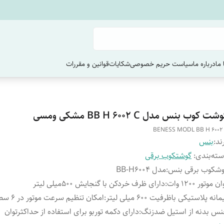
ما
درباره ما
سیاست حریم خصوصی
شکایات
قوانین و مقررات
شت کوب بنس مدل BB H 6002 C مشکی ومسی
BENESS MODL BB H 6002
ند:
بنس
ته‌بندی
:
گوشتکوب برقی
وشکوب برقی بنس
:
مدل BB-H6004
ن موتور 1200 وات
:
دارای ظرف خردکن با گنجایش 500میلی لیتر
مانه پلاستیکی باظرفیت 600 میلی لیتر
:
امکان تنظیم سرعت موتور در 6 سطح مختلف
س بدنه از استیل ضدزنگ
:
دارای دکمه توربو برای استفاده از حداکثرتوان