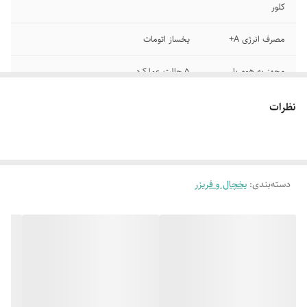
کلور
مصرف انرژی A+
یخساز اتومات
مجهز به هوم بار
5 حالت عملکرد
کمپرسور کم مصرف
ظرفیت کل 432
نظرات
اینوردیجیتال
دارای قفل صفحه
صفحه نمایش LED
نمایش
دسته‌بندی
:
یخچال و فریزر
نوار درگیر آنتی
قابلیت بسته شدن خودکار درب ها
باکتریال باقابلیت
تعویض
ابعاد 700×2000×740
مجهز به سیستم twin cooling
مجهز به فیلتر تصفیه
کمپرسور اینورتر هوشمند