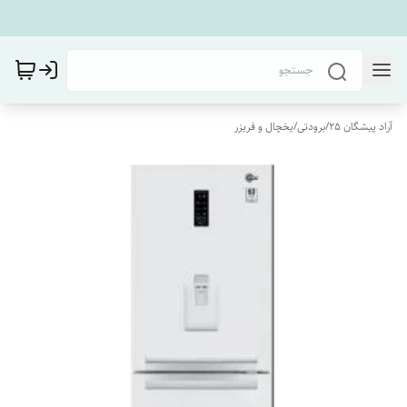
آراد پیشگان 25
/
برودتی
/
یخچال و فریزر