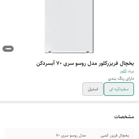
یخچال فریزرکلور مدل روسو سری ۷۰ آبسردکن
برند:
کلور
دارای رنگ بندی
سفیدکره ای
استیل
مشخصات
یخچال فریزر کمبی
مدل روسو سری 70