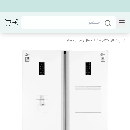
آراد پیشگان 25
/
برودتی
/
یخچال و فریزر دوقلو