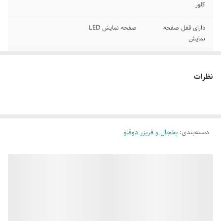
کلور
دارای قفل صفحه
صفحه نمایش LED
نمایش
نوار درزگیر آنتی
قابلیت خودکار بسته شدن دربها
باکتریال باقابلیت
نظرات
تعویض
یخساز اتومات داخل
آبسرد کن اتومات با قابلیت خنک سازی 800 سی
فریزر
سی آب
دسته‌بندی
:
یخچال و فریزر دوقلو
مجهز به فیلتر تصفیه
کمپرسور اینورتر دیجیتال
آب با قابلیت اتصال
به آب شهری
دارای حالت ذخیره
دارای فناوری کاهش مصرف انرژی
انرژی هوشمند
مجهز به سرمایش
امکان تغییر در عملکرد هر دستگاه بطور جداگانه