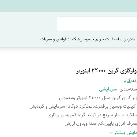
ما
درباره ما
سیاست حریم خصوصی
شکایات
قوانین و مقررات
لرگازی گرین 24000 اینورتر
ند:
گرین
ته‌بندی
:
سرمایشی
لر گازی گرین
:
مدل 24000 اینورتر ومعمولی
 کیفیت وبسیار پرقدرت
:
عملکرد دوگانه سرمایش و گرمایش
لکرد بسیار سریع در تولید گرما
:
کمپرسور روتاری
رف انرژی پایین
:
کم صدا وبدون لرزش
مبرد R 410a
:
دارای عمر مفید طولانی
ایش بیشتر