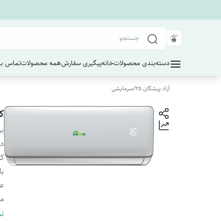
دسته‌بندی محصولات
خانه
پیگیری سفارش
همه محصولات
تماس با 
آراد پیشگان 25
/
سرمایشی
کو
بر
دس
کو
با
عم
مص
گاز
نم