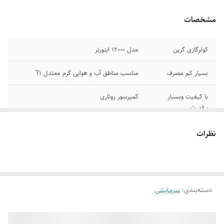
مشخصات
کولرگازی گرین
مدل 12000 اینورتر
بسیار کم مصرف
مناسب مناطق آب و هوایی گرم معتدل T1
با کیفیت وبسیار
کمپرسور روتاری
پرقدرت
حداکثر میزان رده
گازمبرد R410a
نظرات
مصرف انرژی ++A
جریان حالت
جریان حالت گرمایش 79
سرمایشی 71 آمپر
دسته‌بندی
:
سرمایشی
نوع برق مصرفی تک
میزان پرتاب باد 15 متر
فاز