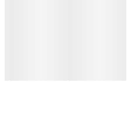
منطقه آب وهوایی
توان مصرفی 1250 وات
مناسب گرم ومعتدل