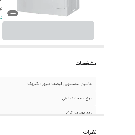
نو
تع
نم
تع
س
ع
کا
اض
مشخصات
دا
ش
ماشین لباسشویی اتومات سپهر الکتریک
نوع صفحه نمایش
رده مصرف انرژی
نوع موتور
نظرات