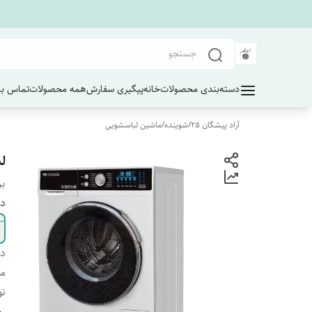
دسته‌بندی محصولات
خانه
پیگیری سفارش
همه محصولات
تماس با 
آراد پیشگان 25
/
شوینده
/
ماشین لباسشویی
لب
بر
دا
دس
ما
نو
رد