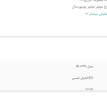
ع موتور
:
موتور یونیورسال
دادبرنامه های شستشوی اصلی
:
16
ایش بیشتر
دادبرنامه های شستشوی فرعی
:
5
رعت چرخش موتور
:
1200 دور در دقیقه
مق
:
540 میلی متر
بین بدنه یکپارچه
:
قابلیت لکه بر قوی
افه کردن لباس حین شستشو
:
نظافت اتوماتیک محفظه داخلی
رای برنامه ضدچروک
:
تنظیم شستشو با تاخیر 24 ساعته
ستشوی سریع
:
پیش شستشو برای لباسهای کثیف
مدل 1299 W
LEDباپنل لمسی
A+++
موتور یونیورسال