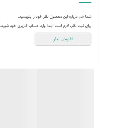
تعدادبرنامه های شستشوی اصلی
شما هم درباره این محصول نظر خود را بنویسید.
تعدادبرنامه های شستشوی فرعی
برای ثبت نظر، لازم است ابتدا وارد حساب کاربری خود شوید.
سرعت چرخش موتور
افزودن نظر
عمق
کابین بدنه یکپارچه
اضافه کردن لباس حین شستشو
دارای برنامه ضدچروک
شستشوی سریع