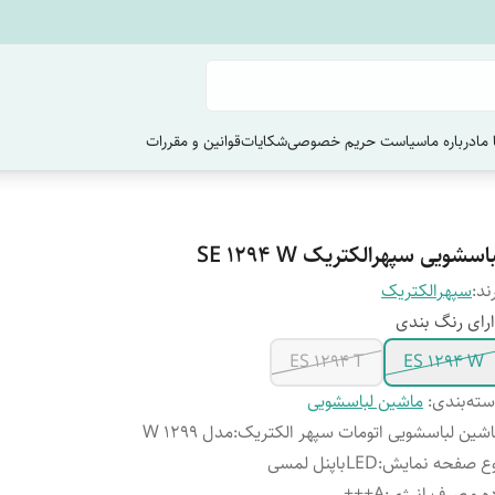
ما
درباره ما
سیاست حریم خصوصی
شکایات
قوانین و مقررات
اسشویی سپهرالکتریک SE 1294 W
ند:
سپهرالکتریک
رای رنگ بندی
ES 1294 T
ES 1294 W
ته‌بندی
:
ماشین لباسشویی
شین لباسشویی اتومات سپهر الکتریک
:
مدل 1299 W
ع صفحه نمایش
:
LEDباپنل لمسی
ه مصرف انرژی
:
A+++