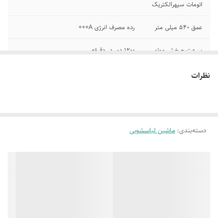
اتومات سپهرالکتریک
عمق 540 میلی متر
رده مصرف انرژی A+++
سرعت چرخش موتور
1200 دور در دقیقه
نوع مدل
درب از جلو با ولوم کنار
نظرات
نوع موتور
موتور یونیورسال
ظرفیت شستشو
9 کیلوگرم
دسته‌بندی
:
ماشین لباسشویی
کابین بدنه یکپارچه
قابلیت لکه برقوی
اضافه کردن لباس
نظافت اتومات محظفه داخلی
حین شستشو
شستشوی سریع
تنظیم شستشو با تاخیر تا 24 ساعت