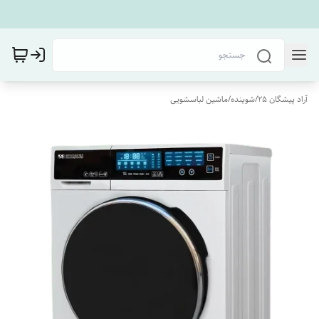
آراد پیشگان 25
/
شوینده
/
ماشین لباسشویی