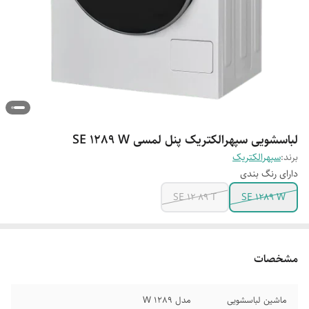
لباسشویی سپهرالکتریک پنل لمسی SE 1289 W
برند:
سپهرالکتریک
دارای رنگ بندی
SE 12 89 T
SE 1289 W
مشخصات
ماشین لباسشویی
مدل 1289 W