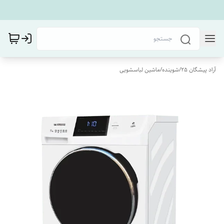
آراد پیشگان 25
/
شوینده
/
ماشین لباسشویی