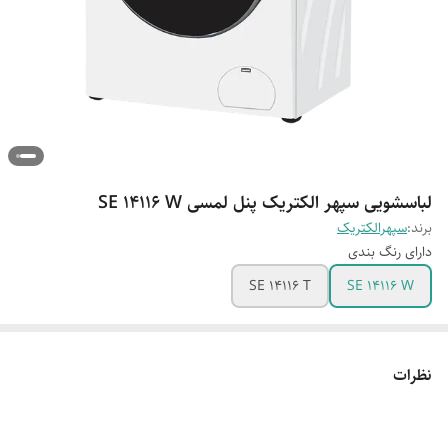
لباسشویی سپهر الکتریک پنل لمسی SE 14116 W
برند:
سپهرالکتریک
دارای رنگ بندی
SE 14116 T
SE 14116 W
نظرات