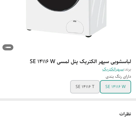
لباسشویی سپهر الکتریک پنل لمسی SE 14116 W
برند:
سپهرالکتریک
دارای رنگ بندی
SE 14116 T
SE 14116 W
نظرات