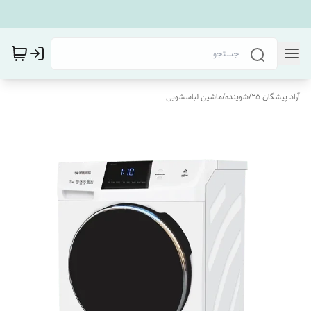
آراد پیشگان 25
/
شوینده
/
ماشین لباسشویی