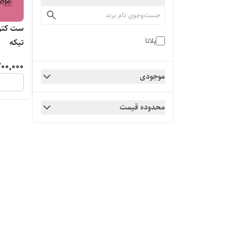
ست کتری
پلاتا
تیکه
00,000
موجودی
محدوده قیمت